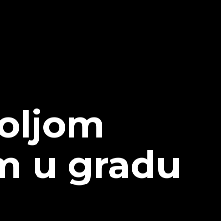
boljom
m u gradu