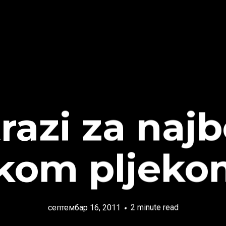
razi za naj
om pljeko
септембар 16, 2011
2 minute read