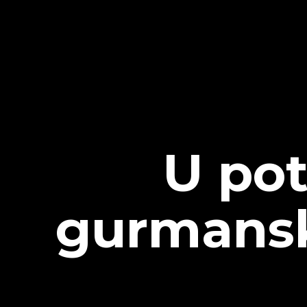
U pot
gurmansk